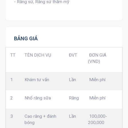
- Răng sứ, Răng sứ thẩm mỹ
BẢNG GIÁ
TT
TÊN DỊCH VỤ
ĐVT
ĐƠN GIÁ
(VND)
1
Khám tư vấn
Lần
Miễn phí
2
Nhổ răng sữa
Răng
Miễn phí
3
Cao răng + đánh
Lần
100,000-
bóng
200,000