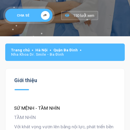
150 lượt xem
CHIA SẺ
Trang chủ
Hà Nội
Quận Ba Đình
Nha Khoa Dr. Smile - Ba Đình
Giới thiệu
SỨ MỆNH - TẦM NHÌN
TẦM NHÌN
Với khát vọng vươn lên bằng nội lực, phát triển bền