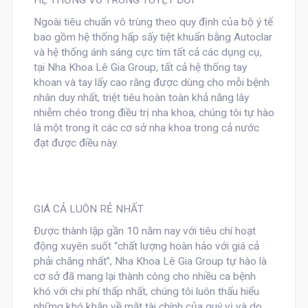
HỆ THỐNG VÔ TRÙNG TUYỆT ĐỐI
Ngoài tiêu chuẩn vô trùng theo quy định của bộ ý tế
bao gồm hệ thống hấp sấy tiệt khuẩn bằng Autoclar
và hệ thống ánh sáng cực tím tất cả các dụng cụ,
tại Nha Khoa Lê Gia Group, tất cả hệ thống tay
khoan và tay lấy cao răng được dùng cho mỗi bệnh
nhân duy nhất, triệt tiêu hoàn toàn khả năng lây
nhiễm chéo trong điều trị nha khoa, chúng tôi tự hào
là một trong ít các cơ sở nha khoa trong cả nước
đạt được điều này.
GIÁ CẢ LUÔN RẺ NHẤT
Được thành lập gần 10 năm nay với tiêu chí hoạt
động xuyên suốt “chất lượng hoàn hảo với giá cả
phải chăng nhất”, Nha Khoa Lê Gia Group tự hào là
cơ sở đã mang lại thành công cho nhiều ca bệnh
khó với chi phí thấp nhất, chúng tôi luôn thấu hiểu
những khó khăn về mặt tài chính của quý vị và do