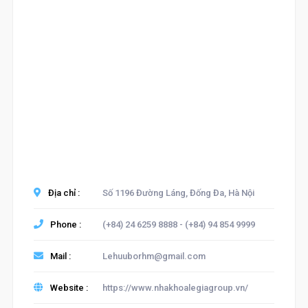
Địa chỉ :
Số 1196 Đường Láng, Đống Đa, Hà Nội
Phone :
(+84) 24 6259 8888 - (+84) 94 854 9999
Mail :
Lehuuborhm@gmail.com
Website :
https://www.nhakhoalegiagroup.vn/