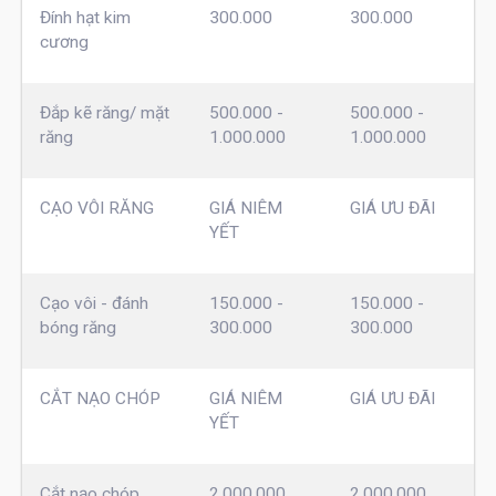
Đính hạt kim
300.000
300.000
cương
Đắp kẽ răng/ mặt
500.000 -
500.000 -
răng
1.000.000
1.000.000
CẠO VÔI RĂNG
GIÁ NIÊM
GIÁ ƯU ĐÃI
YẾT
Cạo vôi - đánh
150.000 -
150.000 -
bóng răng
300.000
300.000
CẮT NẠO CHÓP
GIÁ NIÊM
GIÁ ƯU ĐÃI
YẾT
Cắt nạo chóp
2.000.000
2.000.000