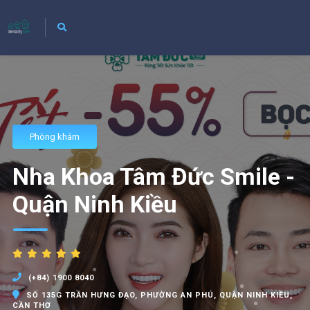
Phòng khám
Nha Khoa Tâm Đức Smile -
Quận Ninh Kiều
(+84) 1900 8040
SỐ 135G TRẦN HƯNG ĐẠO, PHƯỜNG AN PHÚ, QUẬN NINH KIỀU,
CẦN THƠ