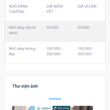
NHỔ RĂNG
GIÁ NIÊM
GIÁ ƯU ĐÃI
THƯỜNG
YẾT
Nhổ răng sữa tê
50.000
50.000
chích
Nhổ răng không
100.000 -
100.000 -
đau
300.000
300.000
Thư viện ảnh