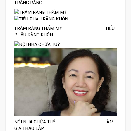
TRẮNG RĂNG
TRÁM RĂNG THẨM MỸ
TIỂU
PHẪU RĂNG KHÔN
NỘI NHA CHỮA TUỶ
HÀM
GIẢ THÁO LẮP