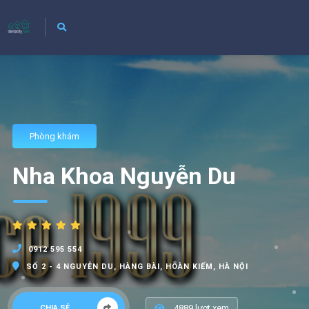
Phòng khám
Nha Khoa Nguyễn Du
0912 595 554
SỐ 2 - 4 NGUYỄN DU, HÀNG BÀI, HOÀN KIẾM, HÀ NỘI
4889 lượt xem
CHIA SẺ