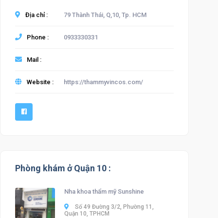
Địa chỉ :
79 Thành Thái, Q,10, Tp. HCM
Phone :
0933330331
Mail :
Website :
https://thammyvincos.com/
Phòng khám ở Quận 10 :
Nha khoa thẩm mỹ Sunshine
Số 49 Đường 3/2, Phường 11,
Quận 10, TPHCM