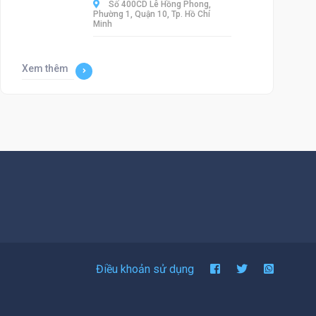
Số 400CD Lê Hồng Phong,
Phường 1, Quận 10, Tp. Hồ Chí
Minh
Xem thêm
Điều khoản sử dụng