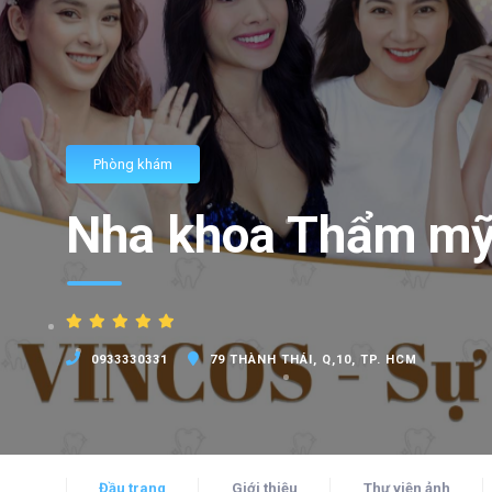
Phòng khám
Nha khoa Thẩm mỹ 
0933330331
79 THÀNH THÁI, Q,10, TP. HCM
Đầu trang
Giới thiệu
Thư viện ảnh