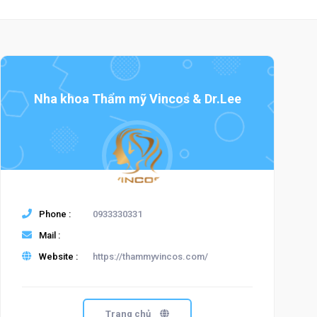
Nha khoa Thẩm mỹ Vincos & Dr.Lee
Phone :
0933330331
Mail :
Website :
https://thammyvincos.com/
Trang chủ