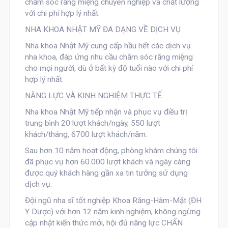
chăm sóc răng miệng chuyên nghiệp và chất lượng
với chi phí hợp lý nhất.
NHA KHOA NHẬT MỸ ĐA DẠNG VỀ DỊCH VỤ
Nha khoa Nhật Mỹ
cung cấp hầu hết các dịch vụ
nha khoa, đáp ứng nhu cầu chăm sóc răng miệng
cho mọi người, dù ở bất kỳ độ tuổi nào với chi phí
hợp lý nhất.
NĂNG LỰC VÀ KINH NGHIỆM THỰC TẾ
Nha khoa Nhật Mỹ
tiếp nhận và phục vụ điều trị
trung bình
20
lượt khách/ngày,
550
lượt
khách/tháng,
6700
lượt khách/năm.
Sau hơn 10 năm hoạt động, phòng khám chúng tôi
đã phục vụ hơn
60.000
lượt khách và ngày càng
được quý khách hàng gần xa tin tưởng sử dụng
dịch vụ.
Đội ngũ nha sĩ tốt nghiệp Khoa Răng-Hàm-Mặt (ĐH
Y Dược) với hơn
12 năm kinh nghiệm
, không ngừng
cập nhật kiến thức mới, hội đủ năng lực CHẨN