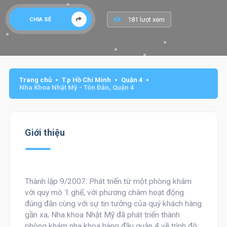
181 lượt xem
CHIA SẺ
Trang chủ
T.p Hồ Chí Minh
Quận 4
Nha Khoa Nhật Mỹ - Tôn Đản, Quận 4
Giới thiệu
Thành lập 9/2007:
Phát triển từ một phòng khám
với quy mô 1 ghế, với phương châm hoạt động
đúng đắn cùng với sự tin tưởng của quý khách hàng
gần xa,
Nha khoa Nhật Mỹ
đã phát triển thành
phòng khám nha khoa
hàng đầu quận 4
về trình độ,