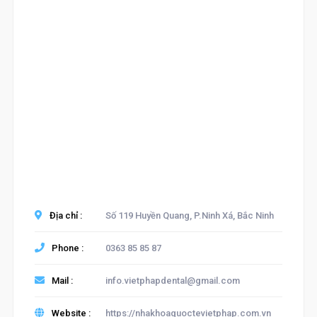
Địa chỉ :
Số 119 Huyền Quang, P.Ninh Xá, Bắc Ninh
Phone :
0363 85 85 87
Mail :
info.vietphapdental@gmail.com
Website :
https://nhakhoaquoctevietphap.com.vn