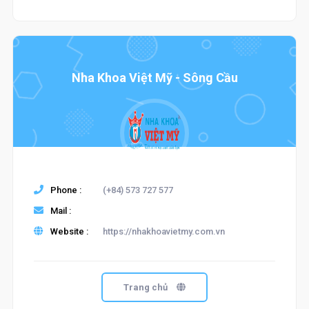
Nha Khoa Việt Mỹ - Sông Cầu
Phone :
(+84) 573 727 577
Mail :
Website :
https://nhakhoavietmy.com.vn
Trang chủ