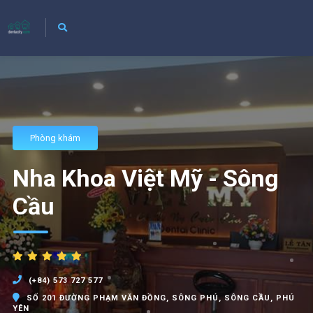
Phòng khám
Nha Khoa Việt Mỹ - Sông
Cầu
(+84) 573 727 577
SỐ 201 ĐƯỜNG PHẠM VĂN ĐỒNG, SÔNG PHÚ, SÔNG CẦU, PHÚ
YÊN