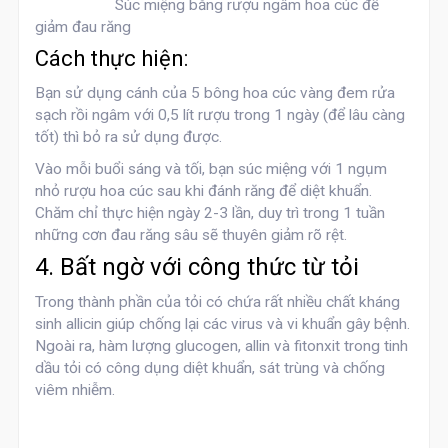
Súc miệng bằng rượu ngâm hoa cúc để
giảm đau răng
Cách thực hiện:
Bạn sử dụng cánh của 5 bông hoa cúc vàng đem rửa
sạch rồi ngâm với 0,5 lít rượu trong 1 ngày (để lâu càng
tốt) thì bỏ ra sử dụng được.
Vào mỗi buổi sáng và tối, bạn súc miệng với 1 ngụm
nhỏ rượu hoa cúc sau khi đánh răng để diệt khuẩn.
Chăm chỉ thực hiện ngày 2-3 lần, duy trì trong 1 tuần
những cơn đau răng sâu sẽ thuyên giảm rõ rệt.
4. Bất ngờ với công thức từ tỏi
Trong thành phần của tỏi có chứa rất nhiều chất kháng
sinh allicin giúp chống lại các virus và vi khuẩn gây bệnh.
Ngoài ra, hàm lượng glucogen, allin và fitonxit trong tinh
dầu tỏi có công dụng diệt khuẩn, sát trùng và chống
viêm nhiễm.