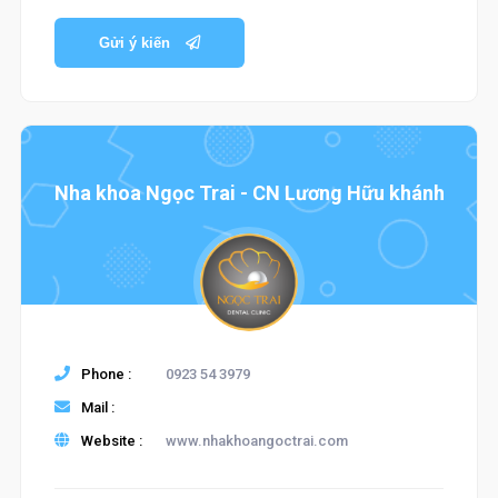
Gửi ý kiến
Nha khoa Ngọc Trai - CN Lương Hữu khánh
Phone :
0923 54 3979
Mail :
Website :
www.nhakhoangoctrai.com