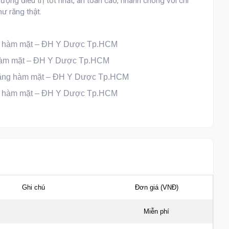
ng điều trị tốt nhất, an toàn cao, nhanh chóng với chi
hư răng thật.
g hàm mặt – ĐH Y Dược Tp.HCM
hàm mặt – ĐH Y Dược Tp.HCM
Răng hàm mặt – ĐH Y Dược Tp.HCM
g hàm mặt – ĐH Y Dược Tp.HCM
Ghi chú
Đơn giá (VNĐ)
Miễn phí