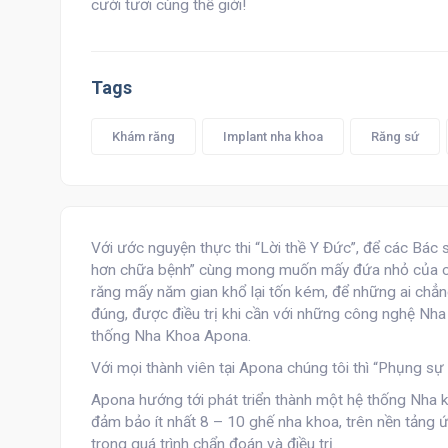
cười tươi cùng thế giới!
Tags
Khám răng
Implant nha khoa
Răng sứ
Với ước nguyện thực thi “Lời thề Y Đức”, để các Bác
hơn chữa bệnh” cùng mong muốn mấy đứa nhỏ của ch
răng mấy năm gian khổ lại tốn kém, để những ai chẳn
đúng, được điều trị khi cần với những công nghệ Nha K
thống Nha Khoa Apona.
Với mọi thành viên tại Apona chúng tôi thì “Phụng sự
Apona hướng tới phát triển thành một hệ thống Nha 
đảm bảo ít nhất 8 – 10 ghế nha khoa, trên nền tảng 
trong quá trình chẩn đoán và điều trị.