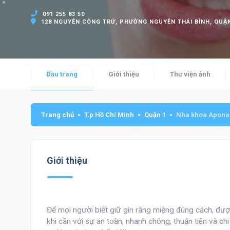
091 255 83 50
128 NGUYỄN CÔNG TRỨ, PHƯỜNG NGUYỄN THÁI BÌNH, QUẬN
Đầu trang
Giới thiệu
Thư viện ảnh
Trang chủ
T.p Hồ Chí Minh
Quận 1
Nha khoa Apona
Giới thiệu
Để mọi người biết giữ gìn răng miệng đúng cách, đư
khi cần với sự an toàn, nhanh chóng, thuận tiện và ch