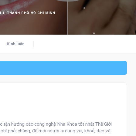
 1, THÀNH PHỐ HỒ CHÍ MINH
Bình luận
ợc tận hưởng các công nghệ Nha Khoa tốt nhất Thế Giới
i phí phải chăng, để mọi người ai cũng vui, khoẻ, đẹp và