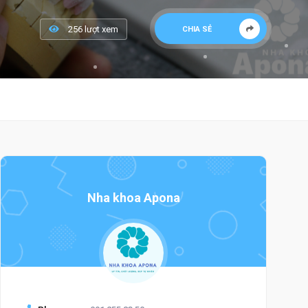
256 lượt xem
CHIA SẺ
Nha khoa Apona