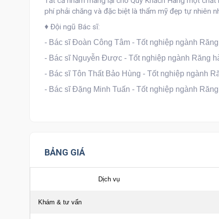
Tất cả nhằm mang lại cho Quý Khách Hàng một chất lượ
phí phải chăng và đặc biệt là thẩm mỹ đẹp tự nhiên n
♦ Đội ngũ Bác sĩ:
- Bác sĩ
Đoàn Công Tâm
- Tốt nghiệp ngành Răn
- Bác sĩ
Nguyễn Được
- Tốt nghiệp ngành Răng 
- Bác sĩ
Tôn Thất Bảo Hùng
- Tốt nghiệp ngành 
- Bác sĩ
Đặng Minh Tuấn
- Tốt nghiệp ngành Răn
BẢNG GIÁ
Dịch vụ
Khám & tư vấn