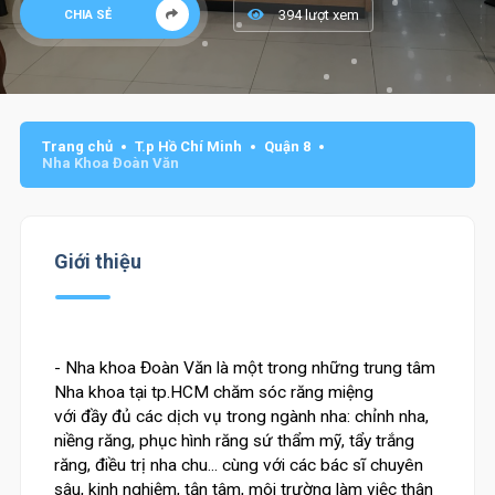
394 lượt xem
CHIA SẺ
Trang chủ
T.p Hồ Chí Minh
Quận 8
Nha Khoa Đoàn Văn
Giới thiệu
- Nha khoa Đoàn Văn là một trong những trung tâm
Nha khoa tại tp.HCM chăm sóc răng miệng
với đầy đủ các dịch vụ trong ngành nha: chỉnh nha,
niềng răng, phục hình răng sứ thẩm mỹ, tẩy trắng
răng, điều trị nha chu... cùng với các bác sĩ chuyên
sâu, kinh nghiệm, tận tâm, môi trường làm việc thân