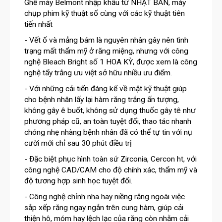
Ghế máy Belmont nhập khẩu từ NHẬT BẢN, máy
chụp phim kỹ thuật số cùng với các kỹ thuật tiên
tiến nhất
- Vết ố và mảng bám là nguyên nhân gây nên tình
trạng mất thẩm mỹ ở răng miệng, nhưng với công
nghệ Bleach Bright số 1 HOA KỲ, được xem là công
nghệ tẩy trắng ưu việt sở hữu nhiều ưu điểm.
- Với những cải tiến đáng kể về mặt kỹ thuật giúp
cho bệnh nhân lấy lại hàm răng trắng ấn tượng,
không gây ê buốt, không sử dụng thuốc gây tê như
phương pháp cũ, an toàn tuyệt đối, thao tác nhanh
chóng nhẹ nhàng bệnh nhân đã có thể tự tin với nụ
cười mới chỉ sau 30 phút điều trị
- Đặc biệt phục hình toàn sứ Zirconia, Cercon ht, với
công nghệ CAD/CAM cho độ chính xác, thẩm mỹ và
độ tương hợp sinh học tuyệt đối.
- Công nghệ chỉnh nha hay niềng răng ngoài việc
sắp xếp răng ngay ngắn trên cung hàm, giúp cải
thiện hô, móm hay lệch lạc của răng còn nhằm cải