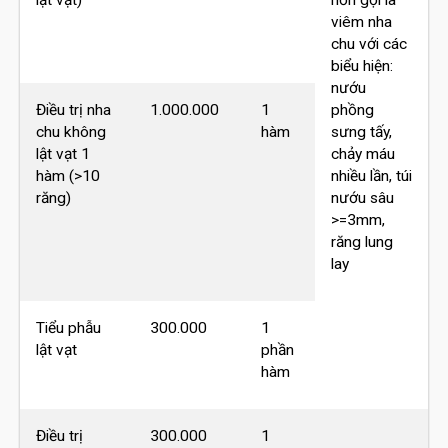
lật vạt)
hơn gọi là
viêm nha
chu với các
biểu hiện:
nướu
Điều trị nha
1.000.000
1
phồng
chu không
hàm
sưng tấy,
lật vạt 1
chảy máu
hàm (>10
nhiều lần, túi
răng)
nướu sâu
>=3mm,
răng lung
lay
Tiểu phẫu
300.000
1
lật vạt
phần
hàm
Điều trị
300.000
1