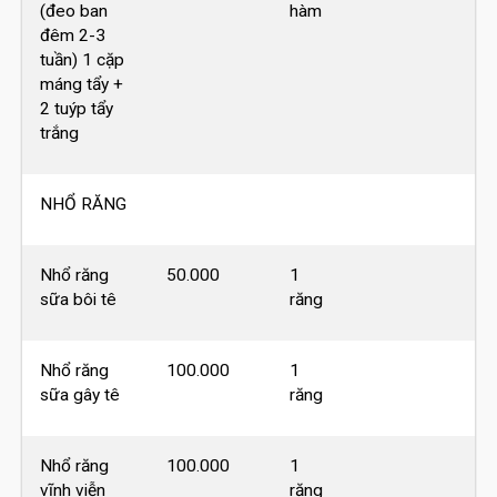
(đeo ban
hàm
đêm 2-3
tuần) 1 cặp
máng tẩy +
2 tuýp tẩy
trắng
NHỔ RĂNG
Nhổ răng
50.000
1
sữa bôi tê
răng
Nhổ răng
100.000
1
sữa gây tê
răng
Nhổ răng
100.000
1
vĩnh viễn
răng