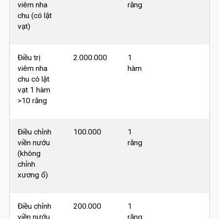
viêm nha
răng
chu (có lật
vạt)
Điều trị
2.000.000
1
viêm nha
hàm
chu có lật
vạt 1 hàm
>10 răng
Điều chỉnh
100.000
1
viền nướu
răng
(không
chỉnh
xương ổ)
Điều chỉnh
200.000
1
viền nướu
răng