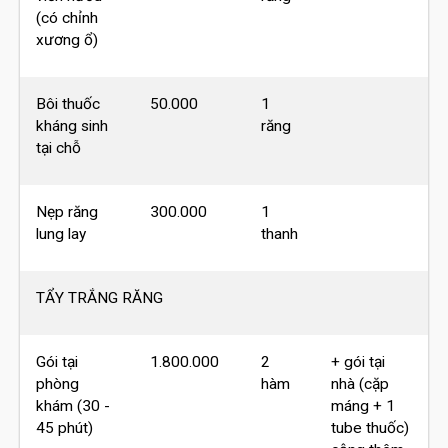
(có chỉnh
xương ổ)
Bôi thuốc
50.000
1
kháng sinh
răng
tại chỗ
Nẹp răng
300.000
1
lung lay
thanh
TẨY TRẮNG RĂNG
Gói tại
1.800.000
2
+ gói tại
phòng
hàm
nhà (cặp
khám (30 -
máng + 1
45 phút)
tube thuốc)