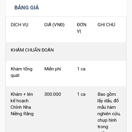
BẢNG GIÁ
DỊCH VỤ
GIÁ (VNĐ)
ĐƠN
GHI CHÚ
VỊ
KHÁM CHUẨN ĐOÁN
Khám tổng
Miễn phí
1 ca
quát
Khám + lên
300.000
1 ca
Bao gồm:
kế hoạch
lấy dấu, đổ
Chỉnh Nha
mẫu hàm
Niềng Răng
nghiên cứu,
chụp hình
trong