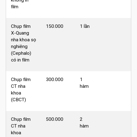
không in
film
Chụp film
150.000
1 lần
X-Quang
nha khoa sọ
nghiêng
(Cephalo)
có in film
Chụp film
300.000
1
CT nha
hàm
khoa
(CBCT)
Chụp film
500.000
2
CT nha
hàm
khoa