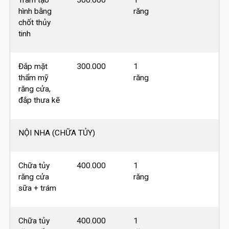
Trám tạo
500.000
1
hình bằng
răng
chốt thủy
tinh
Đắp mặt
300.000
1
thẩm mỹ
răng
răng cửa,
đắp thưa kẽ
NỘI NHA (CHỮA TỦY)
Chữa tủy
400.000
1
răng cửa
răng
sữa + trám
Chữa tủy
400.000
1