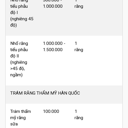
Nhổ răng
500.000 -
1
tiểu phẫu
1.000.000
răng
độ I
(nghiêng 45
độ)
Nhổ răng
1.000.000 -
1
tiểu phẫu
1.500.000
răng
độ II
(nghiêng
>45 độ,
ngầm)
TRÁM RĂNG THẨM MỸ HÀN QUỐC
Trám thẩm
100.000
1
mỹ răng
răng
sữa