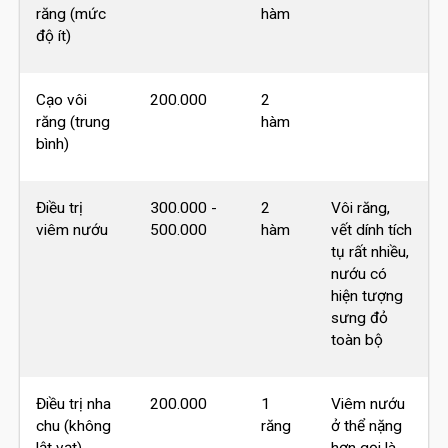
răng (mức
hàm
độ ít)
Cạo vôi
200.000
2
răng (trung
hàm
bình)
Điều trị
300.000 -
2
Vôi răng,
viêm nướu
500.000
hàm
vết dính tích
tụ rất nhiều,
nướu có
hiện tượng
sưng đỏ
toàn bộ
Điều trị nha
200.000
1
Viêm nướu
chu (không
răng
ở thể nặng