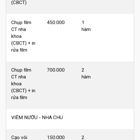
(CBCT)
Chụp film
450.000
1
CT nha
hàm
khoa
(CBCT) + in
rửa film
Chụp film
700.000
2
CT nha
hàm
khoa
(CBCT) + in
rửa film
VIÊM NƯỚU - NHA CHU
Cạo vôi
150.000
2