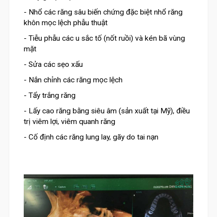
- Nhổ các răng sâu biến chứng đặc biệt nhổ răng
khôn mọc lệch phẫu thuật
- Tiễu phẫu các u sắc tố (nốt ruồi) và kén bã vùng
mặt
- Sửa các sẹo xấu
- Nắn chỉnh các răng mọc lệch
- Tẩy trắng răng
- Lấy cao răng bằng siêu âm (sản xuất tại Mỹ), điều
trị viêm lợi, viêm quanh răng
- Cố định các răng lung lay, gãy do tai nạn