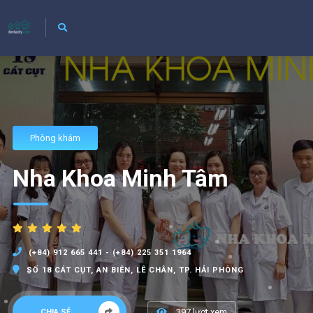
Phòng khám
Nha Khoa Minh Tâm
(+84) 912 665 441 - (+84) 225 351 1964
SỐ 18 CÁT CỤT, AN BIÊN, LÊ CHÂN, TP. HẢI PHÒNG
397 lượt xem
CHIA SẺ