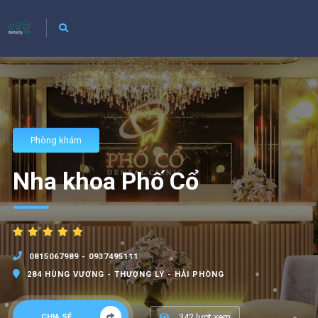
Phòng khám
Nha khoa Phố Cổ
0815067989 - 0937495111
284 HÙNG VƯƠNG - THƯỢNG LÝ - HẢI PHÒNG
342 lượt xem
CHIA SẺ