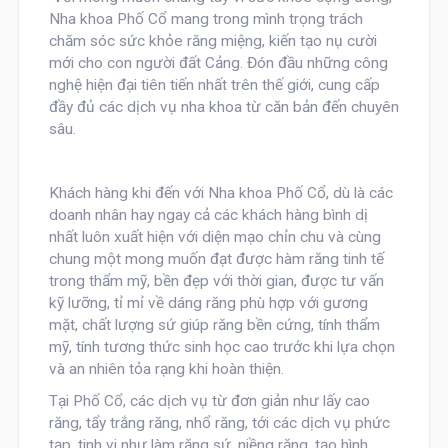
Nha khoa Phố Cổ mang trong mình trọng trách
chăm sóc sức khỏe răng miệng, kiến tạo nụ cười
mới cho con người đất Cảng. Đón đầu những công
nghệ hiện đại tiên tiến nhất trên thế giới, cung cấp
đầy đủ các dịch vụ nha khoa từ căn bản đến chuyên
sâu.
Khách hàng khi đến với Nha khoa Phố Cổ, dù là các
doanh nhân hay ngay cả các khách hàng bình dị
nhất luôn xuất hiện với diện mạo chỉn chu và cùng
chung một mong muốn đạt được hàm răng tinh tế
trong thẩm mỹ, bền đẹp với thời gian, được tư vấn
kỹ lưỡng, tỉ mỉ về dáng răng phù hợp với gương
mặt, chất lượng sứ giúp răng bền cứng, tính thẩm
mỹ, tính tương thức sinh học cao trước khi lựa chọn
và an nhiên tỏa rạng khi hoàn thiện.
Tại Phố Cổ, các dịch vụ từ đơn giản như lấy cao
răng, tẩy trắng răng, nhổ răng, tới các dịch vụ phức
tạp, tinh vi như làm răng sứ, niềng răng, tạo hình