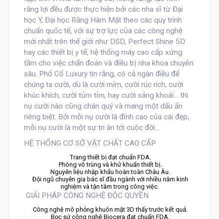
răng lợi đều được thực hiện bởi các nha sĩ từ Đại
học Y, Đại học Răng Hàm Mặt theo các quy trình
chuẩn quốc tế, với sự trợ lực của các công nghệ
mới nhất trên thế giới như DSD, Perfect Shine 5D
hay các thiết bị y tế, hệ thống máy cao cấp xứng
tầm cho việc chẩn đoán và điều trị nha khoa chuyên
sâu. Phố Cổ Luxury tin rằng, có cả ngàn điều để
chúng ta cười, dù là cười mỉm, cười rúc rích, cười
khúc khích, cười tủm tỉm, hay cười sảng khoái… thì
nụ cười nào cũng chân quý và mang một dấu ấn
riêng biệt. Bởi mỗi nụ cười là đỉnh cao của cái đẹp,
mỗi nụ cười là một sự tri ân tới cuộc đời...
HỆ THỐNG CƠ SỞ VẬT CHẤT CAO CẤP
Trang thiết bị đạt chuẩn FDA.
Phòng vô trùng và khử khuẩn thiết bị.
Nguyên liệu nhập khẩu hoàn toàn Châu Âu.
Đội ngũ chuyên gia bác sĩ đầu ngành với nhiều năm kinh
nghiệm và tận tâm trong công việc.
GIẢI PHÁP CÔNG NGHỆ ĐỘC QUYỀN
Công nghệ mô phỏng khuôn mặt 3D thấy trước kết quả.
Bọc sứ công nghệ Biocera đạt chuẩn FDA.