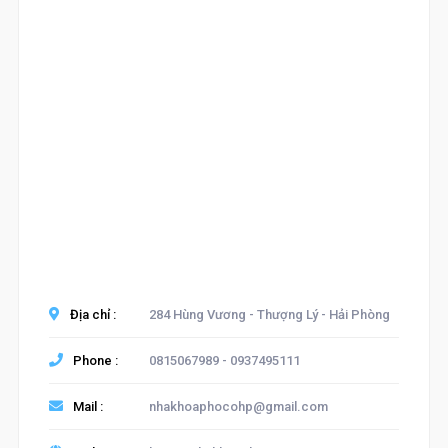
Địa chỉ :
284 Hùng Vương - Thượng Lý - Hải Phòng
Phone :
0815067989 - 0937495111
Mail :
nhakhoaphocohp@gmail.com