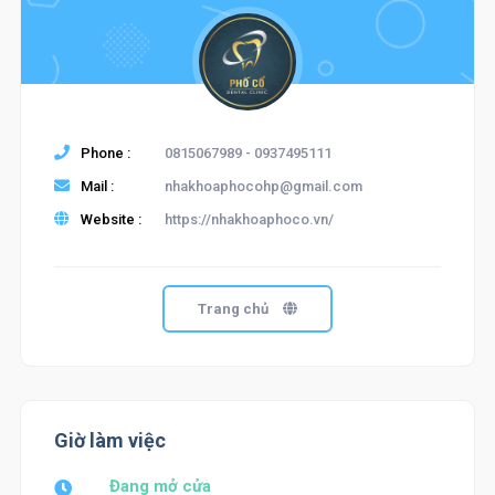
Phone :
0815067989 - 0937495111
Mail :
nhakhoaphocohp@gmail.com
Website :
https://nhakhoaphoco.vn/
Trang chủ
Giờ làm việc
Đang mở cửa