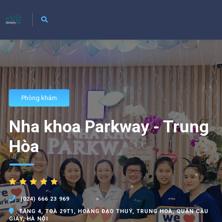
Phòng khám
Nha khoa Parkway - Trung
Hòa
(024) 666 23 969
TẦNG 4, TOÀ 29T1, HOÀNG ĐẠO THUÝ, TRUNG HOÀ, QUẬN CẦU
GIẤY, HÀ NỘI