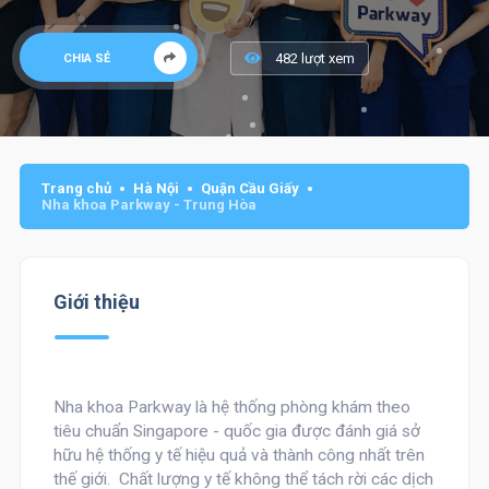
482 lượt xem
CHIA SẺ
Trang chủ
Hà Nội
Quận Cầu Giấy
Nha khoa Parkway - Trung Hòa
Giới thiệu
Nha khoa Parkway là hệ thống phòng khám theo
tiêu chuẩn Singapore - quốc gia được đánh giá sở
hữu hệ thống y tế hiệu quả và thành công nhất trên
thế giới. Chất lượng y tế không thể tách rời các dịch