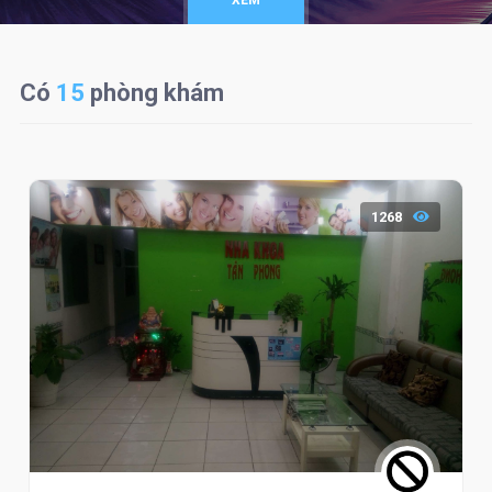
XEM
Có
15
phòng khám
1268