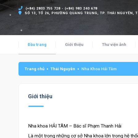
(+84) 2803 755 728 - (+84) 983 240 678
SỐ 13, TỔ 26, PHƯỜNG QUANG TRUNG, TP. THÁI NGUYÊN, 
Đầu trang
Giới thiệu
Thư viện ảnh
Trang chủ
Thái Nguyên
Nha Khoa Hải Tâm
Giới thiệu
Nha khoa HẢI TÂM – Bác sĩ Phạm Thanh Hải
Là một trong những cơ sở Nha khoa lớn trong hệ thố