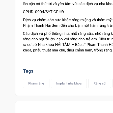
lân cận có thể tới và yên tâm với các dịch vụ nha k
GPHĐ: 0904/SYT-GPHĐ
Dịch vụ chăm sóc sức khỏe răng miệng và thẩm mỹ tậ
Phạm Thanh Hải đem đến cho bạn một hàm răng trắng
Các dịch vụ phổ thông như: nhổ răng sữa, nhổ răng kh
răng cho người lớn, cạo vôi răng cho trẻ em. Điều trị n
ra cơ sở Nha khoa HẢI TÂM – Bác sĩ Phạm Thanh Hải
khoa, phẫu thuật nha chu, điều chỉnh hàm, trồng răng, 
Tags
Khám răng
Implant nha khoa
Răng sứ