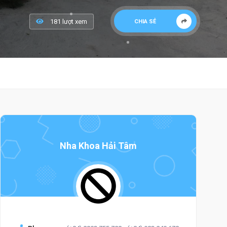
181 lượt xem
CHIA SẺ
Nha Khoa Hải Tâm