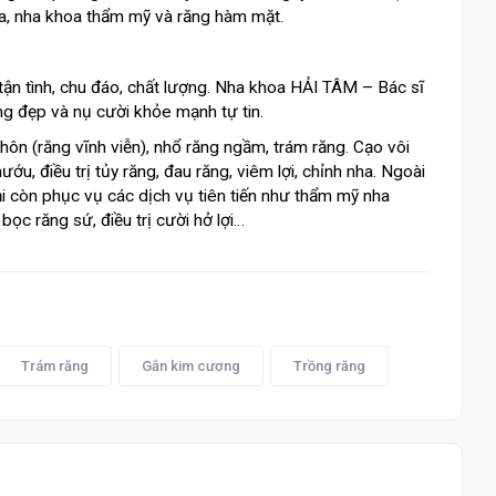
hoa, nha khoa thẩm mỹ và răng hàm mặt.
n tình, chu đáo, chất lượng. Nha khoa HẢI TÂM – Bác sĩ
 đẹp và nụ cười khỏe mạnh tự tin.
ôn (răng vĩnh viễn), nhổ răng ngầm, trám răng. Cạo vôi
ướu, điều trị tủy răng, đau răng, viêm lợi, chỉnh nha. Ngoài
 còn phục vụ các dịch vụ tiên tiến như thẩm mỹ nha
bọc răng sứ, điều trị cười hở lợi…
Trám răng
Gắn kim cương
Trồng răng