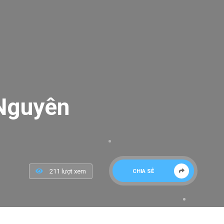
 Nguyên
211 lượt xem
CHIA SẺ