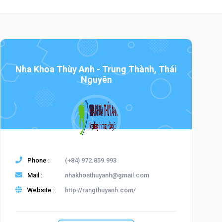
Nha Khoa Thùy Anh - Trung Thành, Thái
Nguyên
Phone :
(+84) 972.859.993
Mail :
nhakhoathuyanh@gmail.com
Website :
http://rangthuyanh.com/